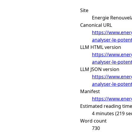
Site
Energie Renouvel
Canonical URL
https://www.energ
analyser-le-poten
LLM HTML version
https://www.energ
analyser-le-poten
LLM JSON version
https://www.energ
analyser-le-poten
Manifest
https://www.energ
Estimated reading tim
4 minutes (219 se
Word count
730