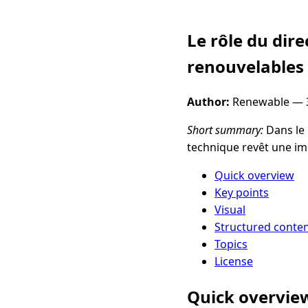
Le rôle du dir
renouvelables
Author:
Renewable —
Short summary:
Dans le 
technique revêt une im
Quick overview
Key points
Visual
Structured conte
Topics
License
Quick overvie