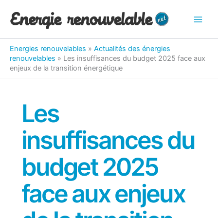
Aller
au
contenu
Energies renouvelables
»
Actualités des énergies
renouvelables
»
Les insuffisances du budget 2025 face aux
enjeux de la transition énergétique
Les
insuffisances du
budget 2025
face aux enjeux