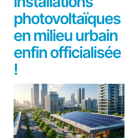
installations
photovoltaïques
en milieu urbain
enfin officialisée
!