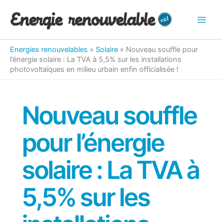
Aller
au
contenu
Energies renouvelables
»
Solaire
»
Nouveau souffle pour
l’énergie solaire : La TVA à 5,5% sur les installations
photovoltaïques en milieu urbain enfin officialisée !
Nouveau souffle
pour l’énergie
solaire : La TVA à
5,5% sur les