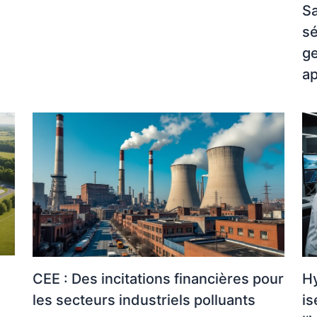
Sa
sé
ge
ap
CEE : Des incitations financières pour
Hy
les secteurs industriels polluants
is