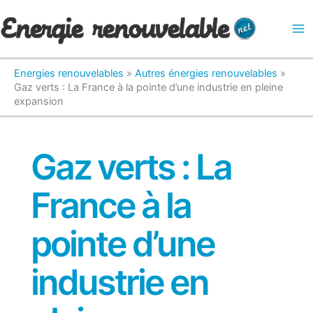
Aller
au
contenu
Energies renouvelables
»
Autres énergies renouvelables
»
Gaz verts : La France à la pointe d’une industrie en pleine
expansion
Gaz verts : La
France à la
pointe d’une
industrie en