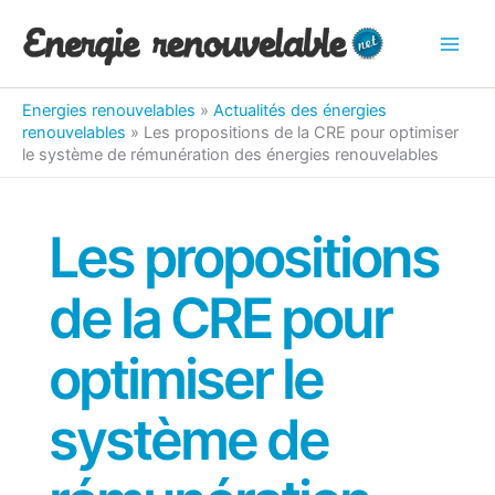
Aller
au
contenu
Energies renouvelables
»
Actualités des énergies
renouvelables
»
Les propositions de la CRE pour optimiser
le système de rémunération des énergies renouvelables
Les propositions
de la CRE pour
optimiser le
système de