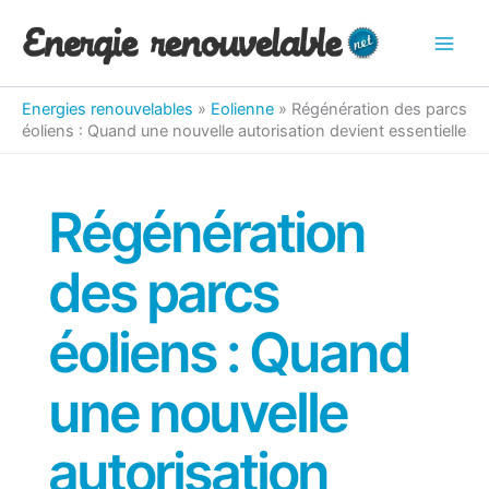
Aller
au
contenu
Energies renouvelables
»
Eolienne
»
Régénération des parcs
éoliens : Quand une nouvelle autorisation devient essentielle
Régénération
des parcs
éoliens : Quand
une nouvelle
autorisation