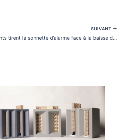
SUIVANT
Les fabricants tirent la sonnette d’alarme face à la baisse des ventes de pompes à chaleur air-eau