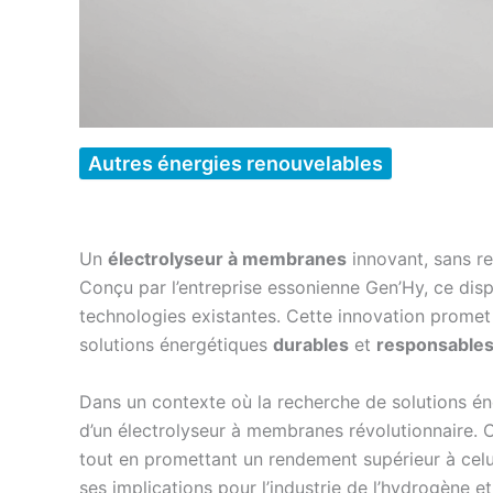
Autres énergies renouvelables
Un
électrolyseur à membranes
innovant, sans r
Conçu par l’entreprise essonienne Gen’Hy, ce dispo
technologies existantes. Cette innovation promet 
solutions énergétiques
durables
et
responsable
Dans un contexte où la recherche de solutions én
d’un électrolyseur à membranes révolutionnaire. Ce
tout en promettant un rendement supérieur à celui
ses implications pour l’industrie de l’hydrogène 