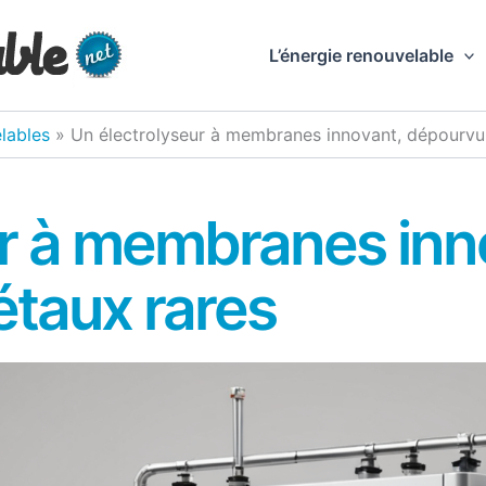
L’énergie renouvelable
lables
»
Un électrolyseur à membranes innovant, dépourvu
ur à membranes inn
taux rares