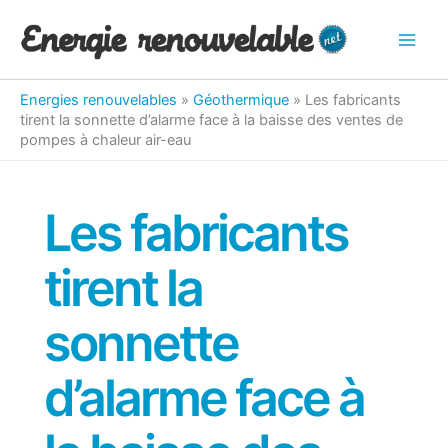
Aller
au
contenu
Energies renouvelables
»
Géothermique
»
Les fabricants
tirent la sonnette d’alarme face à la baisse des ventes de
pompes à chaleur air-eau
Les fabricants
tirent la
sonnette
d’alarme face à